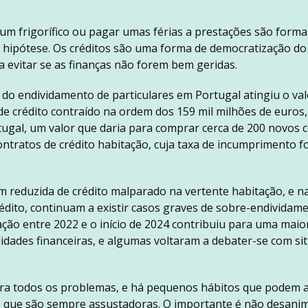
m frigorífico ou pagar umas férias a prestações são forma
ia hipótese. Os créditos são uma forma de democratização d
 evitar se as finanças não forem bem geridas.
do endividamento de particulares em Portugal atingiu o val
e crédito contraído na ordem dos 159 mil milhões de euros
tugal, um valor que daria para comprar cerca de 200 novos 
ntratos de crédito habitação, cuja taxa de incumprimento fo
 reduzida de crédito malparado na vertente habitação, e n
édito, continuam a existir casos graves de sobre-endividame
ação entre 2022 e o início de 2024 contribuiu para uma maior
lidades financeiras, e algumas voltaram a debater-se com si
ra todos os problemas, e há pequenos hábitos que podem aj
ro, que são sempre assustadoras. O importante é não desani