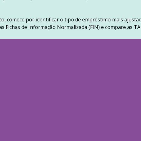
to, comece por identificar o tipo de empréstimo mais ajustad
s Fichas de Informação Normalizada (FIN) e compare as TAE
taxa de esforço. A percentagem do rendimento destinada ao
sendo que o Banco de Portugal considera uma situação de e
as mensalidades de crédito atinge ou se aproxima dos 50%.
adas, provocadas por subidas de taxas de juro (como acont
 qualquer pessoa, é importante criar um fundo de emergênc
de de recorrer a crédito, mas se optar por recorrer, é uma
 procure aconselhamento financeiro. Existem instituições qu
ue a gestão consciente das finanças pessoais é fundamental