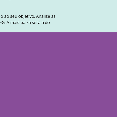
o ao seu objetivo. Analise as
G. A mais baixa será a do
 pagamento de dívidas não
levado risco de incumprimento
eceu recentemente) ou o
ia para imprevistos. Com este
 salvaguarda para os momentos
e oferecem apoio gratuito e,
 para evitar o sobre-