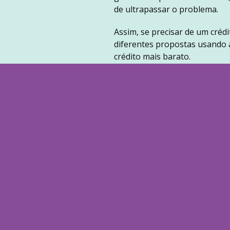
de ultrapassar o problema.
Assim, se precisar de um crédi
diferentes propostas usando a
crédito mais barato.
Preste igualmente atenção à 
deve ultrapassar 30% a 35%, 
quando o esforço para pagar 
Para evitar situações inesper
desemprego, que pode atingir
pé-de-meia reduz a necessida
de aperto. Em caso de dúvida,
acima de tudo, lembre-se de q
endividamento.